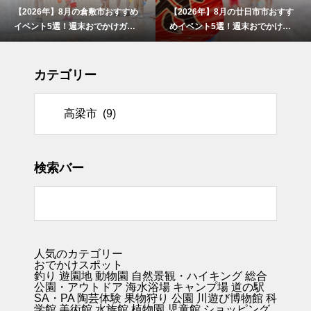
【2026年】8月の倉敷市おすすめ
【2026年】8月の廿日市市おすす
イベント5選！週末おでかけガイ
めイベント5選！週末おでかけガ
ド
イド
カテゴリー
リー
検索バー
人気のカテゴリー
おでかけスポット
釣り
遊園地
動物園
自然景観・ハイキング 総合
公園・アウトドア
海水浴場
キャンプ場
道の駅
SA・PA
陶芸体験
果物狩り
公園
川遊び
博物館
科
学館
美術館
水族館
植物園
児童館
ショッピング