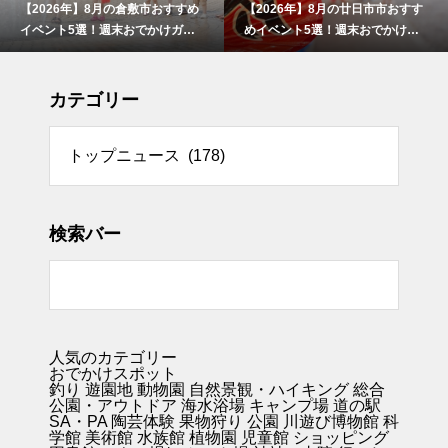
すめ
【2026年】8月の廿日市市おすす
【2026年】8月の津山市おす
イ
めイベント5選！週末おでかけガ
イベント5選！週末おでかけガ
イド
ド
カテゴリー
リー
検索バー
人気のカテゴリー
おでかけスポット
釣り
遊園地
動物園
自然景観・ハイキング 総合
公園・アウトドア
海水浴場
キャンプ場
道の駅
SA・PA
陶芸体験
果物狩り
公園
川遊び
博物館
科
学館
美術館
水族館
植物園
児童館
ショッピング