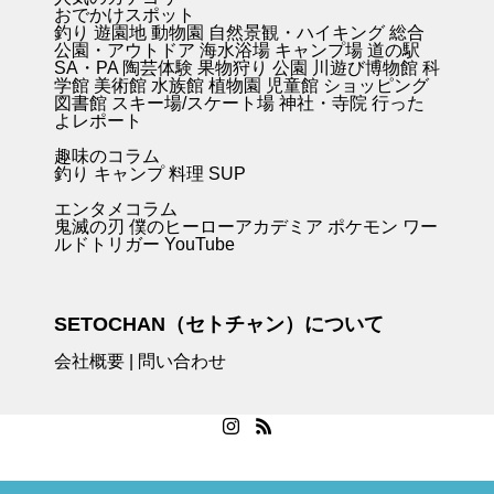
おでかけスポット
釣り
遊園地
動物園
自然景観・ハイキング 総合
公園・アウトドア
海水浴場
キャンプ場
道の駅
SA・PA
陶芸体験
果物狩り
公園
川遊び
博物館
科
学館
美術館
水族館
植物園
児童館
ショッピング
図書館
スキー場/スケート場
神社・寺院
行った
よレポート
趣味のコラム
釣り キャンプ
料理
SUP
エンタメコラム
鬼滅の刃
僕のヒーローアカデミア
ポケモン
ワー
ルドトリガー
YouTube
SETOCHAN（セトチャン）について
会社概要
|
問い合わせ