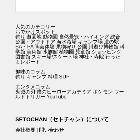
人気のカテゴリー
おでかけスポット
釣り
遊園地
動物園
自然景観・ハイキング 総合
公園・アウトドア
海水浴場
キャンプ場
道の駅
SA・PA
陶芸体験
果物狩り
公園
川遊び
博物館
科
学館
美術館
水族館
植物園
児童館
ショッピング
図書館
スキー場/スケート場
神社・寺院
行った
よレポート
趣味のコラム
釣り キャンプ
料理
SUP
エンタメコラム
鬼滅の刃
僕のヒーローアカデミア
ポケモン
ワー
ルドトリガー
YouTube
SETOCHAN（セトチャン）について
会社概要
|
問い合わせ